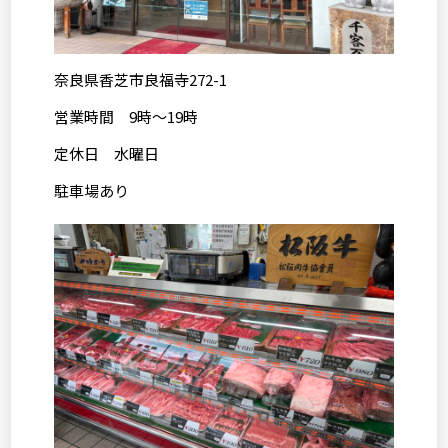
奈良県香芝市良福寺
272-1
営業時間
9
時～
19
時
定休日 水曜日
駐車場あり