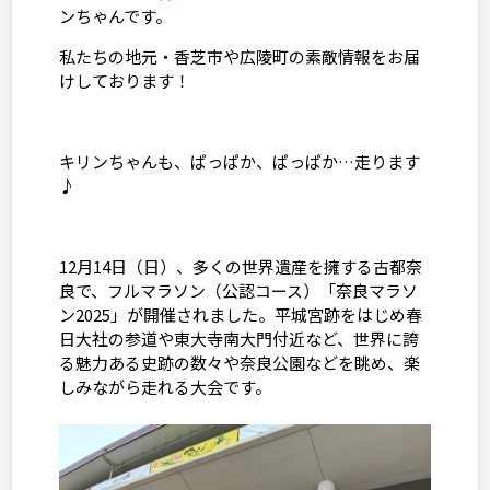
ンちゃんです。
私たちの地元・香芝市や広陵町の素敵情報をお届
けしております！
キリンちゃんも、ぱっぱか、ぱっぱか…走ります
♪
12月
14
日（日）、多くの世界遺産を擁する古都奈
良で、フルマラソン（公認コース）「奈良マラソ
ン
2025
」が開催されました。平城宮跡をはじめ春
日大社の参道や東大寺南大門付近など、世界に誇
る魅力ある史跡の数々や奈良公園などを眺め、楽
しみながら走れる大会です。