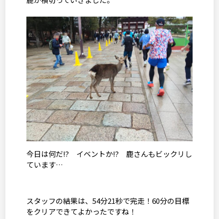
今日は何だ⁉ イベントか⁉ 鹿さんもビックリし
ています…
スタッフの結果は、
54
分
21
秒で完走！
60
分の目標
をクリアできてよかったですね！