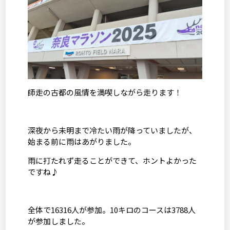
師走の古都の風情を満喫しながら走ります！
深夜から未明まで冷たい雨が降っていましたが、
始まる前に雨はあがりました。
雨に打たれず走ることができて、ホントよかった
ですね♪
全体で
16316
人が参加。
10
キロのコースは
3788
人
が参加しました。