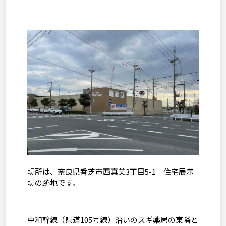
場所は、奈良県香芝市西真美
3
丁目
5-1
住宅展示
場の跡地です。
中和幹線（県道
105
号線）沿いのスギ薬局の東隣と